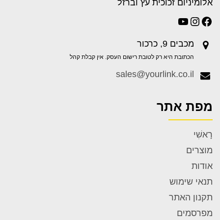
אלומיניום זכוכית עץ וברזל
27 בינואר 2022
מכבים 9, כרכור
video 6
הכתובת היא רק לטובת רישום העסק. אין קבלת קהל
More →
sales@yourlink.co.il
מפת אתר
27 בינואר 2022
video 5
רָאשִׁי
More →
מוצרים
אודות
תנאי שימוש
27 בינואר 2022
תקנון האתר
video 4
מפרסמים