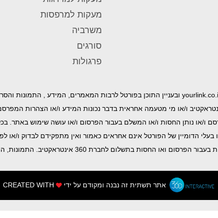
מעקות למרפסות
משרביה
סורגים
פרגולות
ט.ל.ח | הערות חשובות בעניין הפורטל להלן ״YourLink ״ תחת הדומיין yourlink.co.il ובעניין התוכן ב
 ו/או נותן השירות ובאחריותו הבלעדית ואין הנהלת הפורטל 360 אינטראקטיב ו/או מי מטעמה אחראית בדבר נכונ
רסם ו/או נותן החסות ו/או המשלם בעבור הפרסום ו/או עושה שימוש באתר. ב
ו בעלי הדומיין של הפורטל אינם אחראים כאמור ואין מתפקידם לבדוק ו/או לפ
אתר תשתית זה נבנה ומקודם על ידי
CREATED WITH