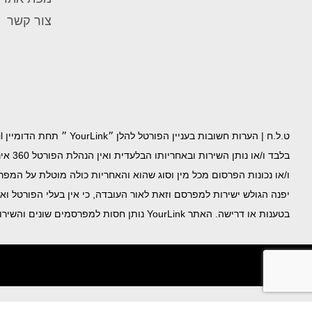
צור קשר
בלבד
ו/או נכונות הפרסום מכל מין וסוג שהוא והאחריות כולה מוטלת על המפ
יפנה הגולש ישירות למפרסם וזאת לאור העובדה, כי אין בעלי הפורטל וא
בטענות או דרישה. האתר YourLink נותן חסות למפרסמים שונים והשירות בעבור הפרסום ואו החסות בתשלום לחברת 360 אינטראקטיב. התמונות, התכנים והסרטונים והמידע באחריות המפרסם ו/או נותן החסות.